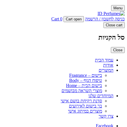
Menu
כניסה לחשבון / הרשמה
0
Cart
Cart open
Close cart
סל הקניות
Close
עמוד הבית
אודות
המוצרים
בישום – Fragrance
טיפוח הגוף – Body
בישום הבית – Home
מוצרי השראה מבושמים
המיוחדים שלנו
סדנת רקיחת בושם אישי
בר בישום לאירועים
מוצרים במיתוג אישי
צרו קשר
Facebook