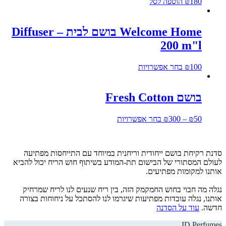
180
₪
הוספה לסל
Welcome Home בושם לבית – Diffuser
200 m"l
100
₪
בחר אפשרויות
בושם Fresh Cotton
50
₪
–
300
₪
בחר אפשרויות
סדנת רקיחת בושם ייחודית וריחנית במיוחד עם התייחסות מפתיעה
לעולם המסתורי של הבישום תת-המודע בשיתוף חוש הריח יכול להביא
אותנו למקומות מפתיעים.
נגלה מה חבוי בחוש החמקמק הזה, בין ריח שנעים לנו לריח שמרחיק
אותנו, נגלה עובדות מפתיעות שיגרמו לנו להסתכל על ניחוחות בצורה
חדשה.
עוד על הסדנה
ID Perfumes