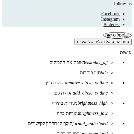
follow us
Facebook
Instagram
Pinterest
סגור את סרגל הכלים של נגישות
נגישות
visibility_off
השבת את ההבזקים
title
סמן כותרות
remove_circle_outline
הקטנת גופן
add_circle_outline
הגדלת גופן
brightness_high
ניגודיות בהירה
brightness_low
ניגודיות כהה
format_underlined
הוסף קו תחתון לקישורים
font_download
סמן קישורים