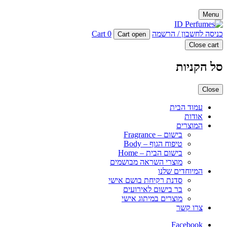
Menu
כניסה לחשבון / הרשמה
0
Cart
Cart open
Close cart
סל הקניות
Close
עמוד הבית
אודות
המוצרים
בישום – Fragrance
טיפוח הגוף – Body
בישום הבית – Home
מוצרי השראה מבושמים
המיוחדים שלנו
סדנת רקיחת בושם אישי
בר בישום לאירועים
מוצרים במיתוג אישי
צרו קשר
Facebook