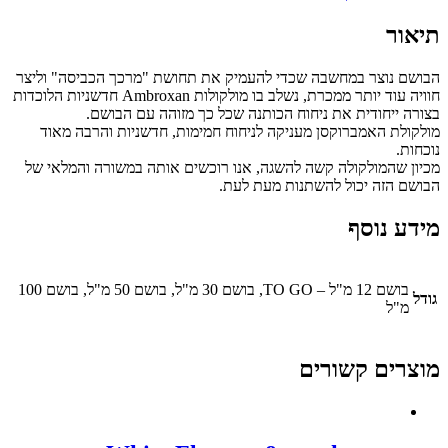
תיאור
הבושם נוצר במחשבה שכדי להעמיק את תחושת "מרכך הכביסה" וליצר
חוויה עוד יותר ממכרת, נשלב בו מולקולות Ambroxan חדשניות הלוכדות
בצורה ייחודית את ניחוח הכותנה שכל כך מזוהה עם הבושם.
מולקולת האמברוקסן מעניקה לניחוח חמימות, חדשניות והרבה מאוד
נוכחות.
מכיון שהמולקולה קשה להשגה, אנו רוכשים אותה במשורה והמלאי של
הבושם הזה יכול להשתנות מעת לעת.
מידע נוסף
בושם 12 מ"ל – TO GO, בושם 30 מ"ל, בושם 50 מ"ל, בושם 100
גודל
מ"ל
מוצרים קשורים