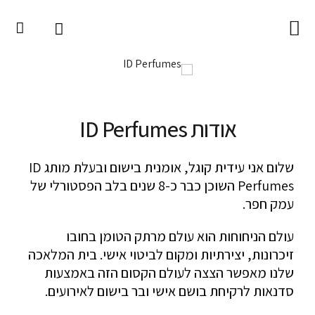
השבת את ההבזקים
visibility_off
עמוד הבית
ID Perfumes
סמן כותרות
title
אודות
הקטנת גופן
remove_circle_outline
המוצרים
אודות ID Perfumes
הגדלת גופן
add_circle_outline
בישום – Fragrance
ניגודיות בהירה
brightness_high
שלום אני עידית קוגל, אומנית בישום ובעלת מותג ID
טיפוח הגוף – Body
ניגודיות כהה
brightness_low
Perfumes השוכן כבר כ-8 שנים בלב הפסטורלי של
בישום הבית – Home
עמק חפר.
הוסף קו תחתון לקישורים
format_underlined
מוצרי השראה מבושמים
סמן קישורים
font_download
עולם הניחוחות הוא עולם מרתק הטומן בחובו
המיוחדים שלנו
זיכרונות, יצירתיות ומקום לביטוי אישי. בית המלאכה
לאפס
cached
שלנו מאפשר הצצה לעולם הקסום הזה באמצעות
את
סדנת רקיחת בושם אישי
הצהרת נגישות
סדנאות לרקיחת בושם אישי ובר בישום לאירועים.
כל
האפשרויות
בר בישום לאירועים