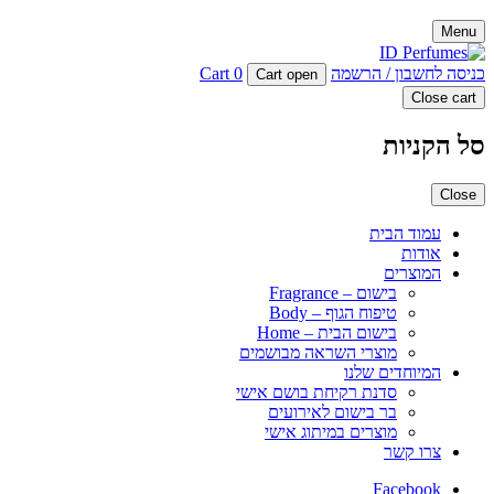
Menu
כניסה לחשבון / הרשמה
0
Cart
Cart open
Close cart
סל הקניות
Close
עמוד הבית
אודות
המוצרים
בישום – Fragrance
טיפוח הגוף – Body
בישום הבית – Home
מוצרי השראה מבושמים
המיוחדים שלנו
סדנת רקיחת בושם אישי
בר בישום לאירועים
מוצרים במיתוג אישי
צרו קשר
Facebook