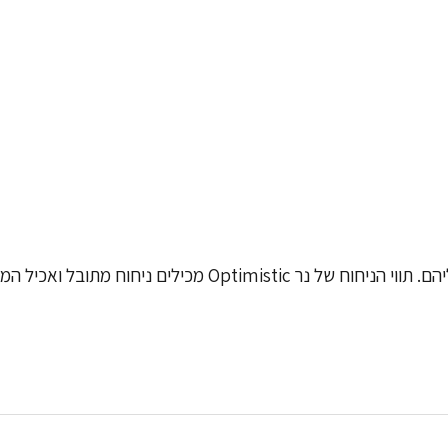
מהדורה מוגבלת של נרות עם תווי ריח בהתאמה לאיפיון המוטבע על