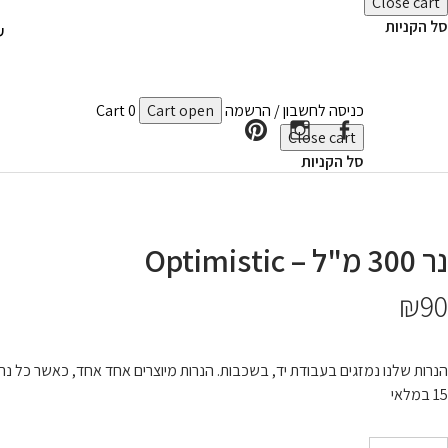
Close cart
סל הקניות
ע
ID Perfumes
כניסה לחשבון / הרשמה
Cart open
0
Cart
בית מלאכה ליצור בשמי בוטיק ומוצרי ניחוח בהתאמה אישית.
Close cart
סל הקניות
Pinterest
Instagram
Facebook
נר 300 מ"ל – Optimistic
₪
90
הנרות שלנו נמזגים בעבודת יד, בשכבות. הנרות מיוצרים אחד אחד, כאשר כל נר 
15 במלאי