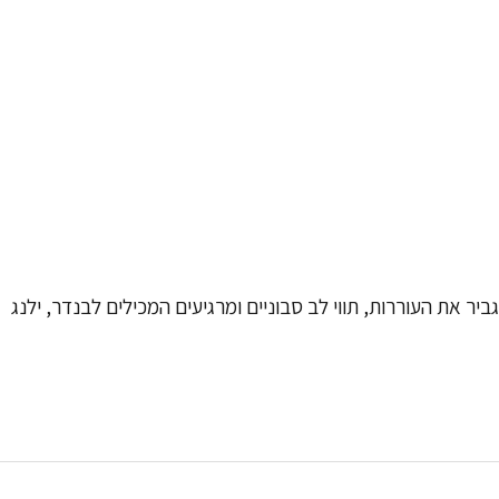
יהם. תווי הניחוח של נר Optimistic מכילים ניחוח מתובל ואכיל המגביר את העוררות, תווי לב סבוניים ומרגיעים המכילים לבנדר, ילנג