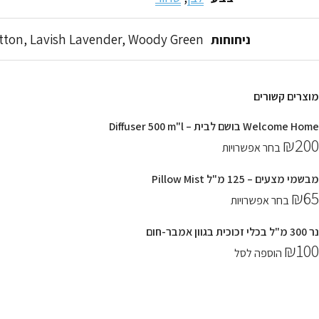
Fresh Cotton, Lavish Lavender, Woody Green, אורינטל
ניחוחות
מוצרים קשורים
Welcome Home בושם לבית – Diffuser 500 m"l
₪
200
בחר אפשרויות
מבשמי מצעים – 125 מ"ל Pillow Mist
₪
65
בחר אפשרויות
נר 300 מ"ל בכלי זכוכית בגוון אמבר-חום
₪
100
הוספה לסל